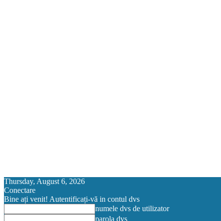
Thursday, August 6, 2026
Conectare
Bine ați venit! Autentificați-vă in contul dvs
numele dvs de utilizator
parola dvs