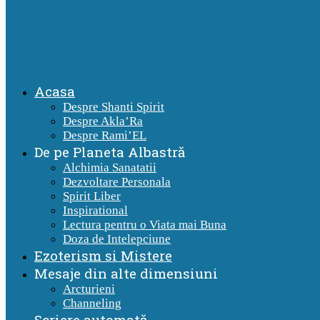
Acasa
Despre Shanti Spirit
Despre Akla’Ra
Despre Rami’EL
De pe Planeta Albastră
Alchimia Sanatatii
Dezvoltare Personala
Spirit Liber
Inspirational
Lectura pentru o Viata mai Buna
Doza de Intelepciune
Ezoterism si Mistere
Mesaje din alte dimensiuni
Arcturieni
Channeling
Scriere automată