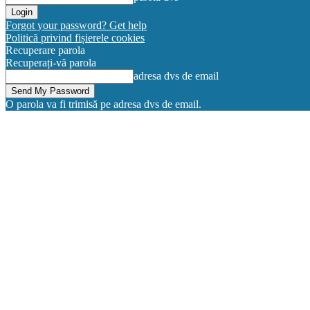
Forgot your password? Get help
Politică privind fișierele cookies
Recuperare parola
Recuperați-vă parola
adresa dvs de email
O parola va fi trimisă pe adresa dvs de email.