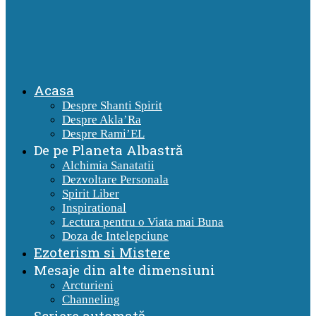
Acasa
Despre Shanti Spirit
Despre Akla’Ra
Despre Rami’EL
De pe Planeta Albastră
Alchimia Sanatatii
Dezvoltare Personala
Spirit Liber
Inspirational
Lectura pentru o Viata mai Buna
Doza de Intelepciune
Ezoterism si Mistere
Mesaje din alte dimensiuni
Arcturieni
Channeling
Scriere automată