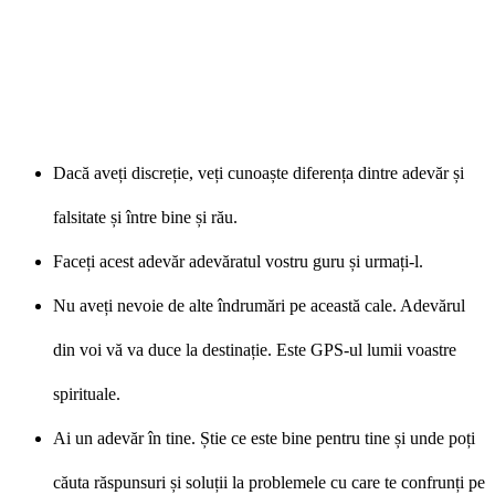
Dacă aveți discreție, veți cunoaște diferența dintre adevăr și
falsitate și între bine și rău.
Faceți acest adevăr adevăratul vostru guru și urmați-l.
Nu aveți nevoie de alte îndrumări pe această cale. Adevărul
din voi vă va duce la destinație. Este GPS-ul lumii voastre
spirituale.
Ai un adevăr în tine. Știe ce este bine pentru tine și unde poți
căuta răspunsuri și soluții la problemele cu care te confrunți pe