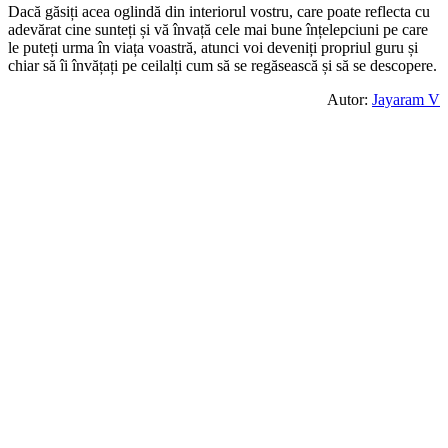
Dacă găsiți acea oglindă din interiorul vostru, care poate reflecta cu
adevărat cine sunteți și vă învață cele mai bune înțelepciuni pe care
le puteți urma în viața voastră, atunci voi deveniți propriul guru și
chiar să îi învățați pe ceilalți cum să se regăsească și să se descopere.
Autor:
Jayaram V