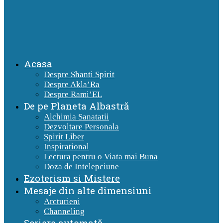
Acasa
Despre Shanti Spirit
Despre Akla’Ra
Despre Rami’EL
De pe Planeta Albastră
Alchimia Sanatatii
Dezvoltare Personala
Spirit Liber
Inspirational
Lectura pentru o Viata mai Buna
Doza de Intelepciune
Ezoterism si Mistere
Mesaje din alte dimensiuni
Arcturieni
Channeling
Scriere automată