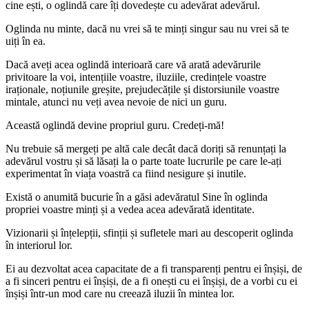
cine ești, o oglindă care îți dovedește cu adevărat adevărul.
Oglinda nu minte, dacă nu vrei să te minți singur sau nu vrei să te
uiți în ea.
Dacă aveți acea oglindă interioară care vă arată adevărurile
privitoare la voi, intențiile voastre, iluziile, credințele voastre
iraționale, noțiunile greșite, prejudecățile și distorsiunile voastre
mintale, atunci nu veți avea nevoie de nici un guru.
Această oglindă devine propriul guru. Credeți-mă!
Nu trebuie să mergeți pe altă cale decât dacă doriți să renunțați la
adevărul vostru și să lăsați la o parte toate lucrurile pe care le-ați
experimentat în viața voastră ca fiind nesigure și inutile.
Există o anumită bucurie în a găsi adevăratul Sine în oglinda
propriei voastre minți și a vedea acea adevărată identitate.
Vizionarii și înțelepții, sfinții și sufletele mari au descoperit oglinda
în interiorul lor.
Ei au dezvoltat acea capacitate de a fi transparenți pentru ei înșiși, de
a fi sinceri pentru ei înșiși, de a fi onești cu ei înșiși, de a vorbi cu ei
înșiși într-un mod care nu creează iluzii în mintea lor.