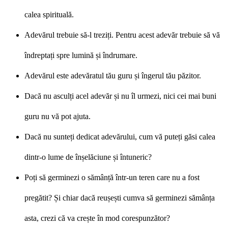
calea spirituală.
Adevărul trebuie să-l treziți. Pentru acest adevăr trebuie să vă
îndreptați spre lumină și îndrumare.
Adevărul este adevăratul tău guru și îngerul tău păzitor.
Dacă nu asculți acel adevăr și nu îl urmezi, nici cei mai buni
guru nu vă pot ajuta.
Dacă nu sunteți dedicat adevărului, cum vă puteți găsi calea
dintr-o lume de înșelăciune și întuneric?
Poți să germinezi o sămânță într-un teren care nu a fost
pregătit? Și chiar dacă reușești cumva să germinezi sămânța
asta, crezi că va crește în mod corespunzător?