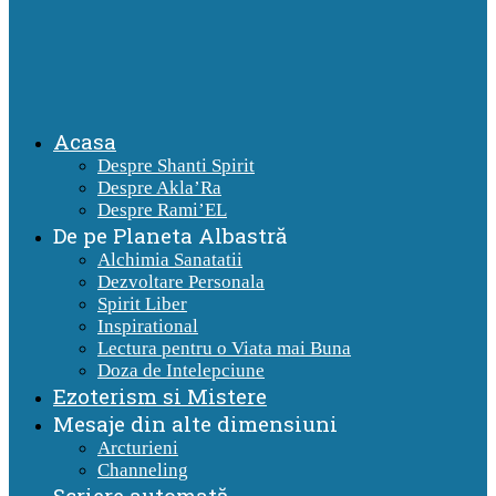
Acasa
Despre Shanti Spirit
Despre Akla’Ra
Despre Rami’EL
De pe Planeta Albastră
Alchimia Sanatatii
Dezvoltare Personala
Spirit Liber
Inspirational
Lectura pentru o Viata mai Buna
Doza de Intelepciune
Ezoterism si Mistere
Mesaje din alte dimensiuni
Arcturieni
Channeling
Scriere automată