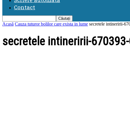
Contact
Acasă
Cauza tuturor bolilor care exista in lume
secretele intineririi
secretele intineririi-67039