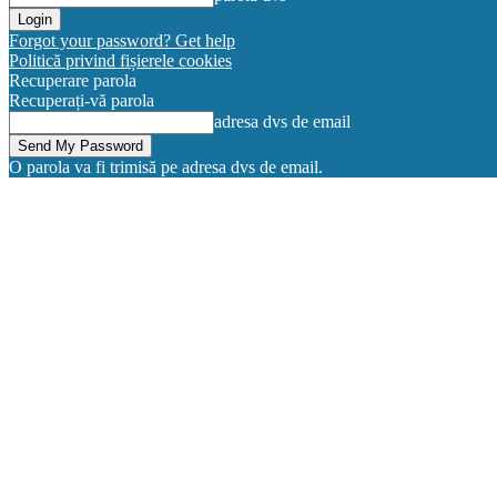
Forgot your password? Get help
Politică privind fișierele cookies
Recuperare parola
Recuperați-vă parola
adresa dvs de email
O parola va fi trimisă pe adresa dvs de email.