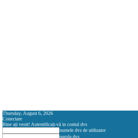
Thursday, August 6, 2026
Conectare
Bine ați venit! Autentificați-vă in contul dvs
numele dvs de utilizator
parola dvs