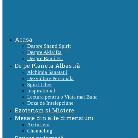
Acasa
Despre Shanti Spirit
Despre Akla’Ra
Despre Rami’EL
De pe Planeta Albastră
Alchimia Sanatatii
Dezvoltare Personala
Spirit Liber
Inspirational
Lectura pentru o Viata mai Buna
Doza de Intelepciune
Ezoterism si Mistere
Mesaje din alte dimensiuni
Arcturieni
Channeling
Scriere automată