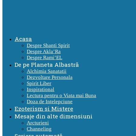
Acasa
Despre Shanti Spirit
Despre Akla’Ra
Despre Rami’EL
De pe Planeta Albastră
Alchimia Sanatatii
Dezvoltare Personala
Spirit Liber
Inspirational
Lectura pentru o Viata mai Buna
Doza de Intelepciune
Ezoterism si Mistere
Mesaje din alte dimensiuni
Arcturieni
Channeling
Scriere automată