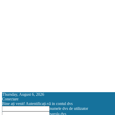
Thursday, August 6, 2026
Conectare
Bine ați venit! Autentificați-vă in contul dvs
numele dvs de utilizator
parola dvs