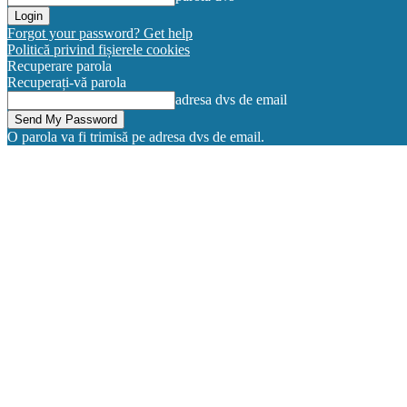
Forgot your password? Get help
Politică privind fișierele cookies
Recuperare parola
Recuperați-vă parola
adresa dvs de email
O parola va fi trimisă pe adresa dvs de email.