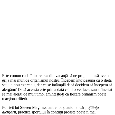
Este comun ca la întoarcerea din vacanță să ne propunem să avem
grijă mai mult de organismul nostru. Începem întotdeauna cu o dietă
sau un nou exercițiu, dar ce se întâmplă dacă decidem să începem să
alergăm? Dacă aceasta este prima dată când o vei face, sau ai încetat
să mai alergi de mult timp, amintește-ți că fiecare organism poate
reacționa diferit.
Potrivit lui Steven Magness, antrenor și autor al cărții
Știința
alergării
, practica sportului în condiții proaste poate fi mai