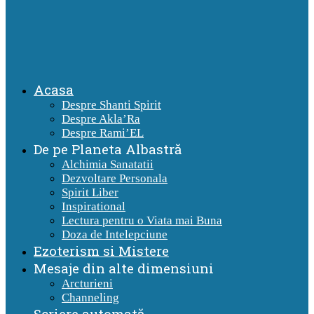
Acasa
Despre Shanti Spirit
Despre Akla’Ra
Despre Rami’EL
De pe Planeta Albastră
Alchimia Sanatatii
Dezvoltare Personala
Spirit Liber
Inspirational
Lectura pentru o Viata mai Buna
Doza de Intelepciune
Ezoterism si Mistere
Mesaje din alte dimensiuni
Arcturieni
Channeling
Scriere automată