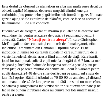
Este destul de obișnuit ca alergătorii să aibă mai multe gaze decât de
obicei, explică Magness, deoarece mușchii elimină energia
carbohidraților, proteinelor și grăsimilor sub formă de gaze. Nu toate
gazele ajung să fie expulzate de plămâni, ceea ce face ca acestea să
fie eliminate … de alte conducte.
Bucurați-vă de alergare, dar cu măsură și cu atenție la efectele sale
secundare. Iar pentru relaxarea de după, vă recomand o lectură
adecvată. Cartea “
Născuți pentru a alerga
“, în care Christopher
McDougall ne face cunoștință cu un trib de ultraalergatori, tribul
indienilor Tarahumara din Canionul Cuprului Mexic. El ne
introduce în lumea lor cu reguli ciudate în care sunt instruiți de la
vârste fragede să alerge, acesta fiind un mod de viață. Rarajiparii,
jocul lor tradițional, solicită copii mici la alergări de 6-7 km. ca mod
de joacă și încălzire înainte de începerea orelor la școală și nu pe
teren plat, ci pe teren muntos cu denivelări. Jocul în varianta pentru
adulți durează 24-48 de ore și se desfășoară pe parcursul a sute de
km. fără oprire. Bătrânii tribului de 70-80-90 de ani aleargă distanță
unui maraton de 42 de km. peste munți fără a resimți un mare efort.
Sănătatea și longevitatea indivizilor din trib sunt extraordinare și ne
fac să ne punem întrebarea dacă nu cumva noi toți suntem născuți
pentru a alerga.