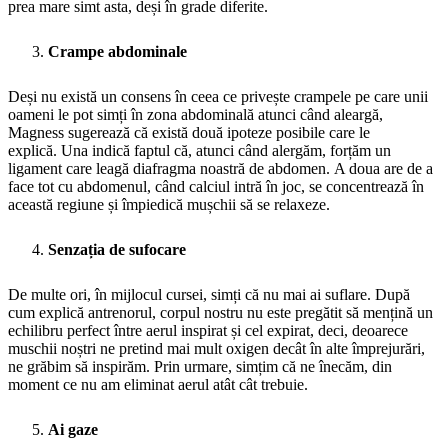
prea mare simt asta, deși în grade diferite.
Crampe abdominale
Deși nu există un consens în ceea ce privește crampele pe care unii
oameni le pot simți în zona abdominală atunci când aleargă,
Magness sugerează că există două ipoteze posibile care le
explică. Una indică faptul că, atunci când alergăm, forțăm un
ligament care leagă diafragma noastră de abdomen. A doua are de a
face tot cu abdomenul, când calciul intră în joc, se concentrează în
această regiune și împiedică mușchii să se relaxeze.
Senzația de sufocare
De multe ori, în mijlocul cursei, simți că nu mai ai suflare. După
cum explică antrenorul, corpul nostru nu este pregătit să mențină un
echilibru perfect între aerul inspirat și cel expirat, deci, deoarece
muschii noștri ne pretind mai mult oxigen decât în alte împrejurări,
ne grăbim să inspirăm. Prin urmare, simțim că ne înecăm, din
moment ce nu am eliminat aerul atât cât trebuie.
Ai gaze