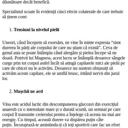
dăunătoare decât benefică.
Specialistul scoate în evidență cinci efecte colaterale de care trebuie
să ținem cont:
Tensiuni la nivelul pielii
Uneori, când începem să exersăm, ne vine în minte expresia “simt
durerea în părți ale corpului de care nu știam că există”. Ceva de
genul asta se poate întâmpla când alergăm și pielea începe să ne
doară. Potrivit lui Magness, acest lucru se întâmplă deoarece sângele
curge prin tot corpul astfel încât să atingă capilarele mici ale pielii pe
care de obicei nu le activăm. Deoarece nu suntem obișnuiți să
activăm aceste capilare, ele se umflă brusc, iritând nervii din jurul
lor.
Mușchii ne ard
Vina este acidul lactic din descompunerea glucozei din exercițiul
anaerob cu o intensitate mare și o durată scurtă, un semnal pe care
corpul îl transmite creierului pentru a înțelege că acesta nu mai are
energie. Cu timpul, această durere va dispărea puțin câte
puțin. Încurajează-te amintindu-ți că toți sportivii care fac un efort