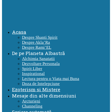
Acasa
Despre Shanti Spirit
Despre Akla’Ra
Despre Rami’EL
De pe Planeta Albastră
Alchimia Sanatatii
Dezvoltare Personala
Spirit Liber
Inspirational
Lectura pentru o Viata mai Buna
Doza de Intelepciune
Ezoterism si Mistere
Mesaje din alte dimensiuni
Arcturieni
Channeling
Scriere automată