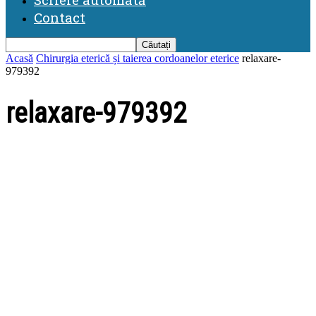
Contact
Acasă
Chirurgia eterică și taierea cordoanelor eterice
relaxare-
979392
relaxare-979392