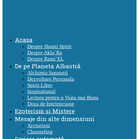
Acasa
Despre Shanti Spirit
Despre Akla’Ra
Despre Rami’EL
De pe Planeta Albastră
Alchimia Sanatatii
Dezvoltare Personala
Spirit Liber
Inspirational
Lectura pentru o Viata mai Buna
Doza de Intelepciune
Ezoterism si Mistere
Mesaje din alte dimensiuni
Arcturieni
Channeling
Scriere automată