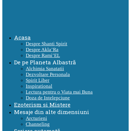
Acasa
Despre Shanti Spirit
Despre Akla’Ra
Despre Rami’EL
De pe Planeta Albastră
Alchimia Sanatatii
Dezvoltare Personala
Spirit Liber
Inspirational
Lectura pentru o Viata mai Buna
Doza de Intelepciune
Ezoterism si Mistere
Mesaje din alte dimensiuni
Arcturieni
Channeling
Scriere automată