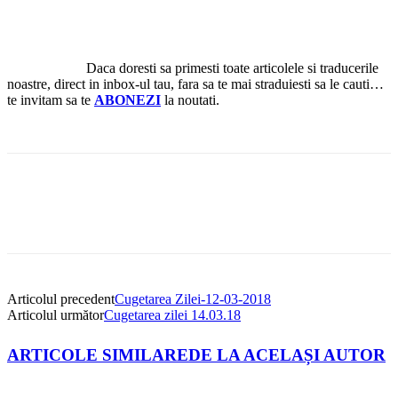
Daca doresti sa primesti toate articolele si traducerile
noastre, direct in inbox-ul tau, fara sa te mai straduiesti sa le cauti…
te invitam sa te
ABONEZI
la noutati.
Articolul precedent
Cugetarea Zilei-12-03-2018
Articolul următor
Cugetarea zilei 14.03.18
ARTICOLE SIMILARE
DE LA ACELAȘI AUTOR