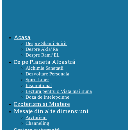
Acasa
Despre Shanti Spirit
Despre Akla’Ra
Despre Rami’EL
De pe Planeta Albastră
Alchimia Sanatatii
Dezvoltare Personala
Spirit Liber
Inspirational
Lectura pentru o Viata mai Buna
Doza de Intelepciune
Ezoterism si Mistere
Mesaje din alte dimensiuni
Arcturieni
Channeling
Scriere automată