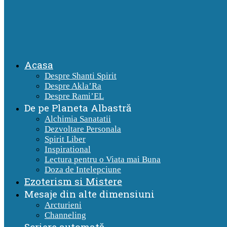
Acasa
Despre Shanti Spirit
Despre Akla’Ra
Despre Rami’EL
De pe Planeta Albastră
Alchimia Sanatatii
Dezvoltare Personala
Spirit Liber
Inspirational
Lectura pentru o Viata mai Buna
Doza de Intelepciune
Ezoterism si Mistere
Mesaje din alte dimensiuni
Arcturieni
Channeling
Scriere automată