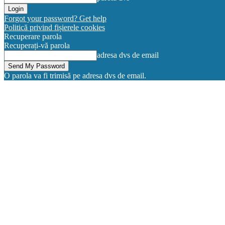
Forgot your password? Get help
Politică privind fișierele cookies
Recuperare parola
Recuperați-vă parola
adresa dvs de email
O parola va fi trimisă pe adresa dvs de email.