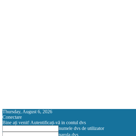
Thursday, August 6, 2026
Conectare
Bine ați venit! Autentificați-vă in contul dvs
numele dvs de utilizator
parola dvs