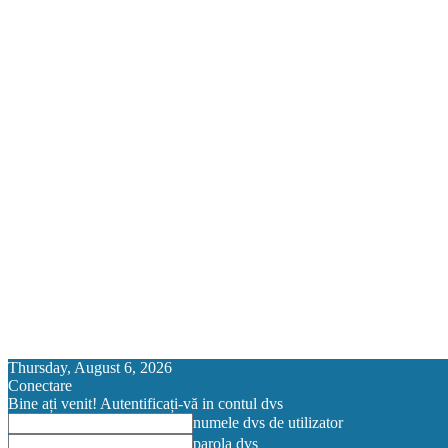
Thursday, August 6, 2026
Conectare
Bine ați venit! Autentificați-vă in contul dvs
numele dvs de utilizator
parola dvs