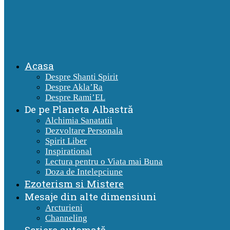
Acasa
Despre Shanti Spirit
Despre Akla’Ra
Despre Rami’EL
De pe Planeta Albastră
Alchimia Sanatatii
Dezvoltare Personala
Spirit Liber
Inspirational
Lectura pentru o Viata mai Buna
Doza de Intelepciune
Ezoterism si Mistere
Mesaje din alte dimensiuni
Arcturieni
Channeling
Scriere automată