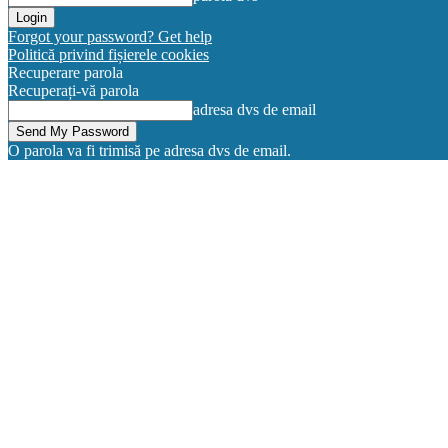
Forgot your password? Get help
Politică privind fișierele cookies
Recuperare parola
Recuperați-vă parola
adresa dvs de email
O parola va fi trimisă pe adresa dvs de email.