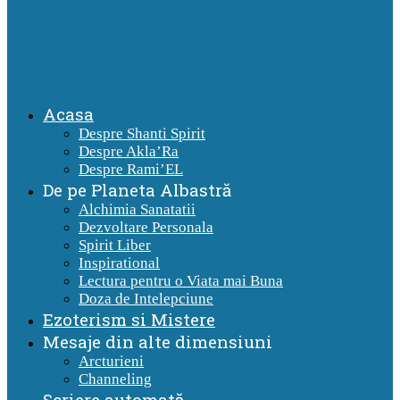
Acasa
Despre Shanti Spirit
Despre Akla’Ra
Despre Rami’EL
De pe Planeta Albastră
Alchimia Sanatatii
Dezvoltare Personala
Spirit Liber
Inspirational
Lectura pentru o Viata mai Buna
Doza de Intelepciune
Ezoterism si Mistere
Mesaje din alte dimensiuni
Arcturieni
Channeling
Scriere automată