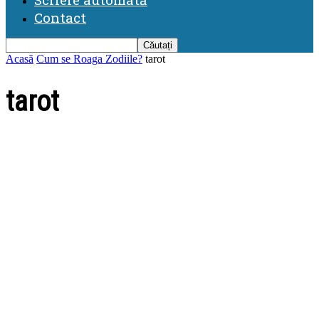
Contact
Acasă
Cum se Roaga Zodiile?
tarot
tarot