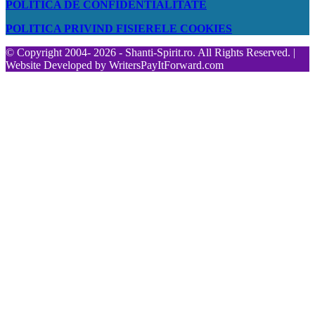
POLITICA DE CONFIDENTIALITATE
POLITICA PRIVIND FISIERELE COOKIES
© Copyright 2004- 2026 - Shanti-Spirit.ro. All Rights Reserved. |
Website Developed by
WritersPayItForward.com