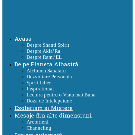
Acasa
Despre Shanti Spirit
Despre Akla’Ra
Despre Rami’EL
De pe Planeta Albastră
Alchimia Sanatatii
Dezvoltare Personala
Spirit Liber
Inspirational
Lectura pentru o Viata mai Buna
Doza de Intelepciune
Ezoterism si Mistere
Mesaje din alte dimensiuni
Arcturieni
Channeling
Scriere automată