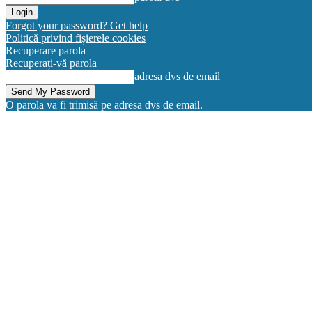
Forgot your password? Get help
Politică privind fișierele cookies
Recuperare parola
Recuperați-vă parola
adresa dvs de email
O parola va fi trimisă pe adresa dvs de email.