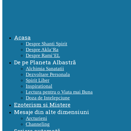
Acasa
Despre Shanti Spirit
Despre Akla’Ra
Despre Rami’EL
De pe Planeta Albastră
Alchimia Sanatatii
Dezvoltare Personala
Spirit Liber
Inspirational
Lectura pentru o Viata mai Buna
Doza de Intelepciune
Ezoterism si Mistere
Mesaje din alte dimensiuni
Arcturieni
Channeling
Scriere automată