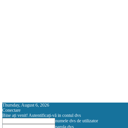
Thursday, August 6, 2026
Conectare
Bine ați venit! Autentificați-vă in contul dvs
numele dvs de utilizator
parola dvs