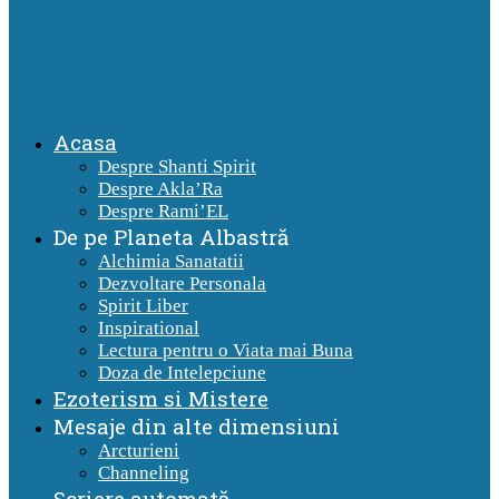
Acasa
Despre Shanti Spirit
Despre Akla’Ra
Despre Rami’EL
De pe Planeta Albastră
Alchimia Sanatatii
Dezvoltare Personala
Spirit Liber
Inspirational
Lectura pentru o Viata mai Buna
Doza de Intelepciune
Ezoterism si Mistere
Mesaje din alte dimensiuni
Arcturieni
Channeling
Scriere automată