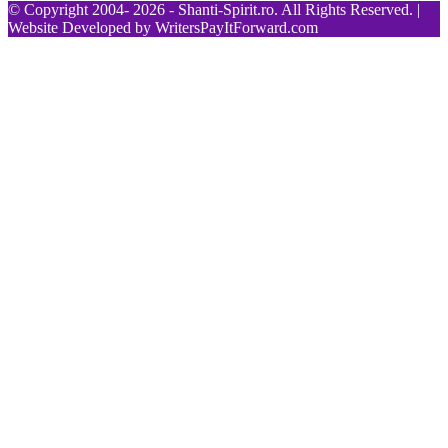
© Copyright 2004- 2026 - Shanti-Spirit.ro. All Rights Reserved. |
Website Developed by
WritersPayItForward.com