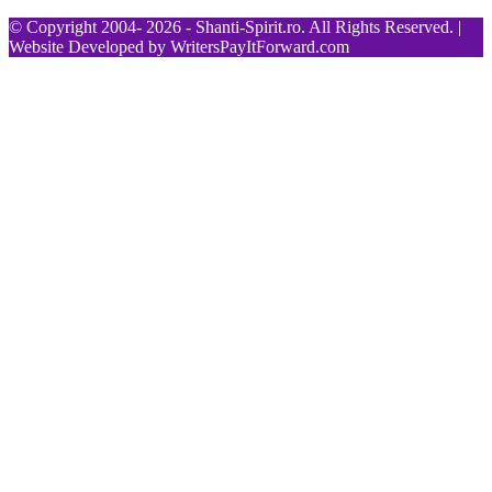
© Copyright 2004- 2026 - Shanti-Spirit.ro. All Rights Reserved. |
Website Developed by
WritersPayItForward.com