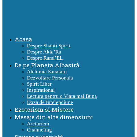
Acasa
Despre Shanti Spirit
Despre Akla’Ra
Despre Rami’EL
De pe Planeta Albastră
Alchimia Sanatatii
Dezvoltare Personala
Spirit Liber
Inspirational
Lectura pentru o Viata mai Buna
Doza de Intelepciune
Ezoterism si Mistere
Mesaje din alte dimensiuni
Arcturieni
Channeling
Scriere automată