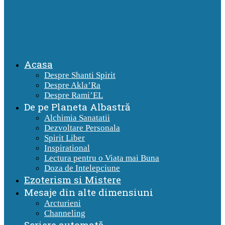
Acasa
Despre Shanti Spirit
Despre Akla’Ra
Despre Rami’EL
De pe Planeta Albastră
Alchimia Sanatatii
Dezvoltare Personala
Spirit Liber
Inspirational
Lectura pentru o Viata mai Buna
Doza de Intelepciune
Ezoterism si Mistere
Mesaje din alte dimensiuni
Arcturieni
Channeling
Scriere automată