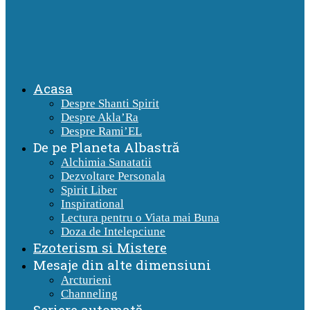
Acasa
Despre Shanti Spirit
Despre Akla’Ra
Despre Rami’EL
De pe Planeta Albastră
Alchimia Sanatatii
Dezvoltare Personala
Spirit Liber
Inspirational
Lectura pentru o Viata mai Buna
Doza de Intelepciune
Ezoterism si Mistere
Mesaje din alte dimensiuni
Arcturieni
Channeling
Scriere automată