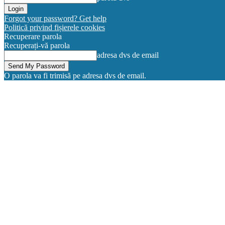
Forgot your password? Get help
Politică privind fișierele cookies
Recuperare parola
Recuperați-vă parola
adresa dvs de email
O parola va fi trimisă pe adresa dvs de email.