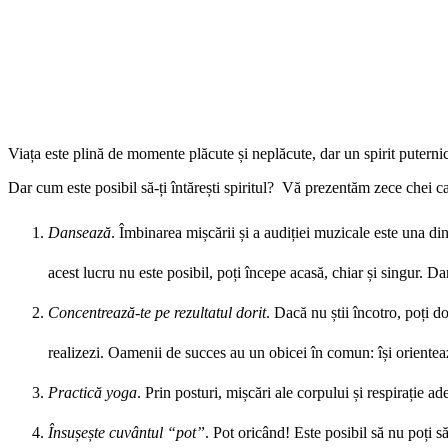
Viața este plină de momente plăcute și neplăcute, dar un spirit puternic îț
Dar cum este posibil să-ți întărești spiritul? Vă prezentăm zece chei car
Dansează
. Îmbinarea mișcării și a audiției muzicale este una di
acest lucru nu este posibil, poți începe acasă, chiar și singur. Da
Concentrează-te pe rezultatul dorit
. Dacă nu știi încotro, poți d
realizezi. Oamenii de succes au un obicei în comun: își orienteaz
Practică yoga
. Prin posturi, mișcări ale corpului și respirație ad
Însușește cuvântul “pot”
. Pot oricând! Este posibil să nu poți s