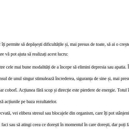
i permite să depășești dificultățile și, mai presus de toate, să ai o crește
e vă pot ajuta să realizați acest lucru:
ntre cele mai bune modalități de a începe să elimini depresia sau apatia.
nsul de unul singur stimulează încrederea, siguranța de sine și, mai presus
oar coborî. Acțiunea fără scop și direcție este pierdere de energie. Totul 
ă acțiunile pe baza rezultatelor.
ecvată, vei elibera stresul sau blocajele din organism, care îți pot stânjeni 
ă faci sau să atingi ceea ce dorești în momentul în care dorești, dar poți