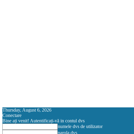
Thursday, August 6, 2026
Conectare
Bine ați venit! Autentificați-vă in contul dvs
numele dvs de utilizator
parola dvs