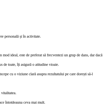
re personală și în activitate.
 În mod ideal, este de preferat să frecventezi un grup de dans, dar dacă
 de toate, îți asigură o atitudine vioaie.
începe cu o viziune clară asupra rezultatului pe care dorești să-l
vitalitatea.
 face întotdeauna ceva mai mult.