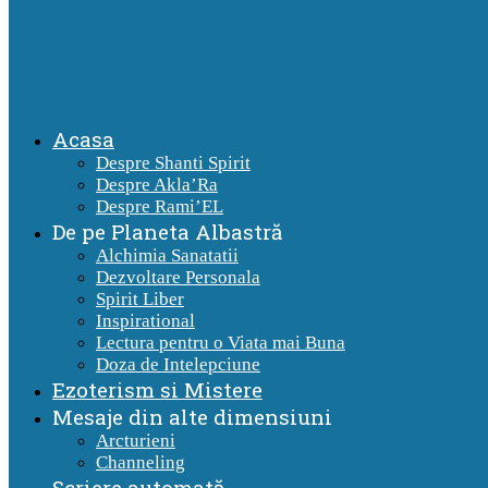
Acasa
Despre Shanti Spirit
Despre Akla’Ra
Despre Rami’EL
De pe Planeta Albastră
Alchimia Sanatatii
Dezvoltare Personala
Spirit Liber
Inspirational
Lectura pentru o Viata mai Buna
Doza de Intelepciune
Ezoterism si Mistere
Mesaje din alte dimensiuni
Arcturieni
Channeling
Scriere automată