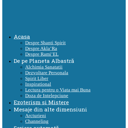
Acasa
Despre Shanti Spirit
Despre Akla’Ra
Despre Rami’EL
De pe Planeta Albastră
Alchimia Sanatatii
Dezvoltare Personala
Spirit Liber
Inspirational
Lectura pentru o Viata mai Buna
Doza de Intelepciune
Ezoterism si Mistere
Mesaje din alte dimensiuni
Arcturieni
Channeling
Scriere automată