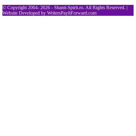
© Copyright 2004- 2026 - Shanti-Spirit.ro. All Rights Reserved. |
Website Developed by
WritersPayItForward.com