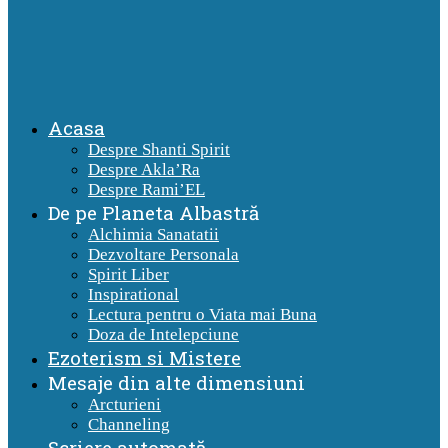
Acasa
Despre Shanti Spirit
Despre Akla’Ra
Despre Rami’EL
De pe Planeta Albastră
Alchimia Sanatatii
Dezvoltare Personala
Spirit Liber
Inspirational
Lectura pentru o Viata mai Buna
Doza de Intelepciune
Ezoterism si Mistere
Mesaje din alte dimensiuni
Arcturieni
Channeling
Scriere automată