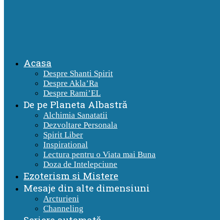
Acasa
Despre Shanti Spirit
Despre Akla’Ra
Despre Rami’EL
De pe Planeta Albastră
Alchimia Sanatatii
Dezvoltare Personala
Spirit Liber
Inspirational
Lectura pentru o Viata mai Buna
Doza de Intelepciune
Ezoterism si Mistere
Mesaje din alte dimensiuni
Arcturieni
Channeling
Scriere automată