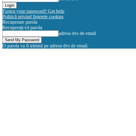
Forgot your password? Get help
Politică privind fișierele cookies
Recuperare parola
Recuperați-vă parola
adresa dvs de email
O parola va fi trimisă pe adresa dvs de email.