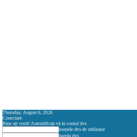
Thursday, August 6, 2026
Conectare
Bine ați venit! Autentificați-vă in contul dvs
numele dvs de utilizator
parola dvs