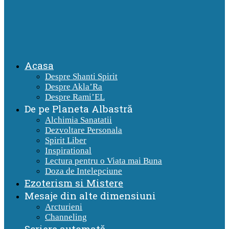
Acasa
Despre Shanti Spirit
Despre Akla’Ra
Despre Rami’EL
De pe Planeta Albastră
Alchimia Sanatatii
Dezvoltare Personala
Spirit Liber
Inspirational
Lectura pentru o Viata mai Buna
Doza de Intelepciune
Ezoterism si Mistere
Mesaje din alte dimensiuni
Arcturieni
Channeling
Scriere automată