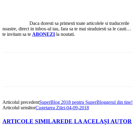
Daca doresti sa primesti toate articolele si traducerile
noastre, direct in inbox-ul tau, fara sa te mai straduiesti sa le cauti…
te invitam sa te
ABONEZI
la noutati.
Articolul precedent
SuperBlog 2018 pentru SuperBloggerul din tine!
Articolul următor
Cugetarea Zilei-04-09-2018
ARTICOLE SIMILARE
DE LA ACELAȘI AUTOR