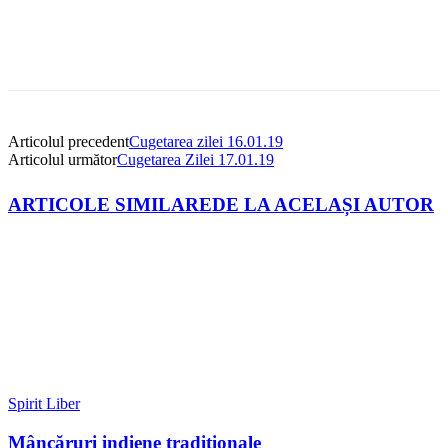
Articolul precedent
Cugetarea zilei 16.01.19
Articolul următor
Cugetarea Zilei 17.01.19
ARTICOLE SIMILARE
DE LA ACELAȘI AUTOR
Spirit Liber
Mâncăruri indiene tradiționale