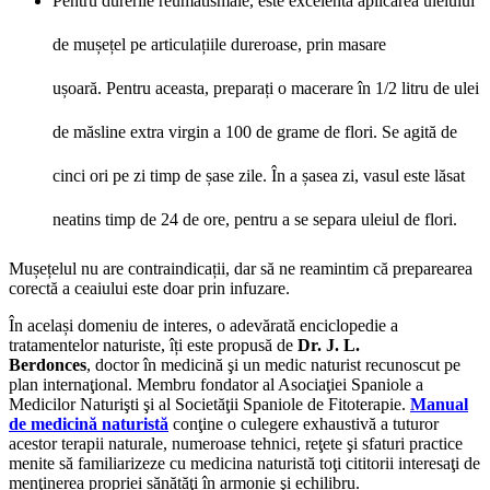
Pentru durerile reumatismale, este excelentă aplicarea uleiului
de mușețel pe articulațiile dureroase, prin masare
ușoară. Pentru aceasta, preparați o macerare în 1/2 litru de ulei
de măsline extra virgin a 100 de grame de flori. Se agită de
cinci ori pe zi timp de șase zile. În a șasea zi, vasul este lăsat
neatins timp de 24 de ore, pentru a se separa uleiul de flori.
Mușețelul nu are contraindicații, dar să ne reamintim că preparearea
corectă a ceaiului este doar prin infuzare.
În același domeniu de interes, o adevărată enciclopedie a
tratamentelor naturiste, îți este propusă de
Dr. J. L.
Berdonces
, doctor în medicină şi un medic naturist recunoscut pe
plan internaţional. Membru fondator al Asociaţiei Spaniole a
Medicilor Naturişti şi al Societăţii Spaniole de Fitoterapie.
Manual
de medicină naturistă
conţine o culegere exhaustivă a tuturor
acestor terapii naturale, numeroase tehnici, reţete şi sfaturi practice
menite să familiarizeze cu medicina naturistă toţi cititorii interesaţi de
menţinerea propriei sănătăţi în armonie şi echilibru.