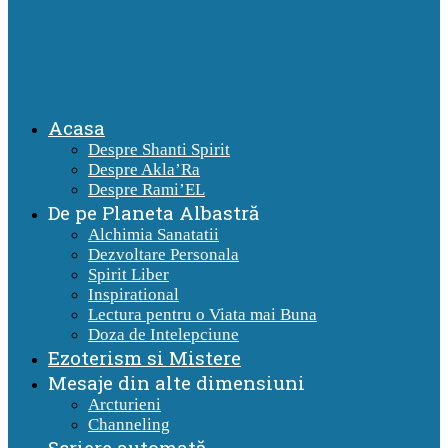
Acasa
Despre Shanti Spirit
Despre Akla’Ra
Despre Rami’EL
De pe Planeta Albastră
Alchimia Sanatatii
Dezvoltare Personala
Spirit Liber
Inspirational
Lectura pentru o Viata mai Buna
Doza de Intelepciune
Ezoterism si Mistere
Mesaje din alte dimensiuni
Arcturieni
Channeling
Scriere automată