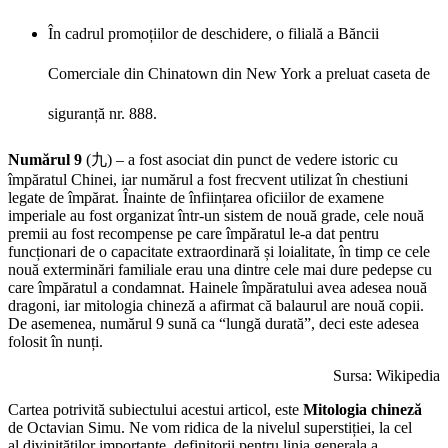
În cadrul promoțiilor de deschidere, o filială a Băncii
Comerciale din Chinatown din New York a preluat caseta de
siguranță nr. 888.
Numărul 9
(九) – a fost asociat din punct de vedere istoric cu
împăratul Chinei, iar numărul a fost frecvent utilizat în chestiuni
legate de împărat. Înainte de înființarea oficiilor de examene
imperiale au fost organizat într-un sistem de nouă grade, cele nouă
premii au fost recompense pe care împăratul le-a dat pentru
funcționari de o capacitate extraordinară și loialitate, în timp ce cele
nouă exterminări familiale erau una dintre cele mai dure pedepse cu
care împăratul a condamnat. Hainele împăratului avea adesea nouă
dragoni, iar mitologia chineză a afirmat că balaurul are nouă copii.
De asemenea, numărul 9 sună ca “lungă durată”, deci este adesea
folosit în nunți.
Sursa: Wikipedia
Cartea potrivită subiectului acestui articol, este
Mitologia chineză
de Octavian Simu. Ne vom ridica de la nivelul superstiției, la cel
al divinitătilor importante, definitorii pentru linia generala a