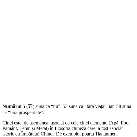
Numărul 5
(五) sună ca “nu”. 53 sună ca “fără viață”, iar 58 sună
ca “fără prosperitate”.
Cinci este, de asemenea, asociat cu cele cinci elemente (Apă, Foc,
Pământ, Lemn și Metal) în filosofia chineză care, a fost asociat
istoric cu Împăratul Chinei. De exemplu, poarta Tiananmen,