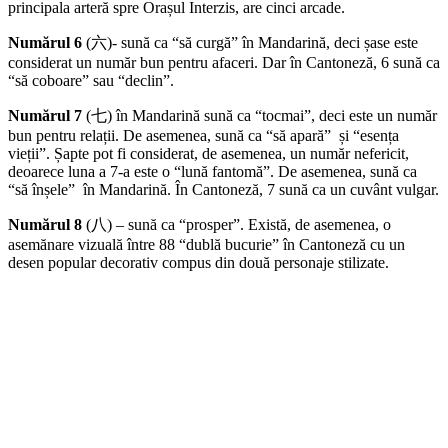
principala arteră spre Orașul Interzis, are cinci arcade.
Numărul 6
(六)- sună ca “să curgă” în Mandarină, deci șase este
considerat un număr bun pentru afaceri. Dar în Cantoneză, 6 sună ca
“să coboare” sau “declin”.
Numărul 7
(七) în Mandarină sună ca “tocmai”, deci este un număr
bun pentru relații. De asemenea, sună ca “să apară” și “esența
vieții”. Șapte pot fi considerat, de asemenea, un număr nefericit,
deoarece luna a 7-a este o “lună fantomă”. De asemenea, sună ca
“să înșele” în Mandarină. În Cantoneză, 7 sună ca un cuvânt vulgar.
Numărul 8
(八) – sună ca “prosper”. Există, de asemenea, o
asemănare vizuală între 88 “dublă bucurie” în Cantoneză cu un
desen popular decorativ compus din două personaje stilizate.