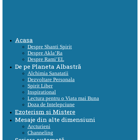
Acasa
Despre Shanti Spirit
Despre Akla’Ra
Despre Rami’EL
De pe Planeta Albastră
Alchimia Sanatatii
Dezvoltare Personala
Spirit Liber
Inspirational
Lectura pentru o Viata mai Buna
Doza de Intelepciune
Ezoterism si Mistere
Mesaje din alte dimensiuni
Arcturieni
Channeling
Scriere automată