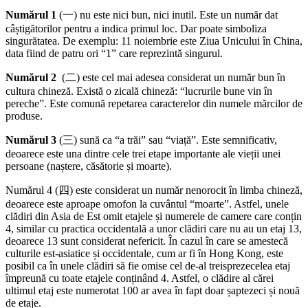
Numărul 1
(一) nu este nici bun, nici inutil. Este un număr dat
câștigătorilor pentru a indica primul loc. Dar poate simboliza
singurătatea. De exemplu: 11 noiembrie este Ziua Unicului în China,
data fiind de patru ori “1” care reprezintă singurul.
Numărul 2
(二) este cel mai adesea considerat un număr bun în
cultura chineză. Există o zicală chineză: “lucrurile bune vin în
pereche”. Este comună repetarea caracterelor din numele mărcilor de
produse.
Numărul 3
(三) sună ca “a trăi” sau “viață”. Este semnificativ,
deoarece este una dintre cele trei etape importante ale vieții unei
persoane (naștere, căsătorie și moarte).
Numărul 4 (四) este considerat un număr nenorocit în limba chineză,
deoarece este aproape omofon la cuvântul “moarte”. Astfel, unele
clădiri din Asia de Est omit etajele și numerele de camere care conțin
4, similar cu practica occidentală a unor clădiri care nu au un etaj 13,
deoarece 13 sunt considerat nefericit. În cazul în care se amestecă
culturile est-asiatice și occidentale, cum ar fi în Hong Kong, este
posibil ca în unele clădiri să fie omise cel de-al treisprezecelea etaj
împreună cu toate etajele conținând 4. Astfel, o clădire al cărei
ultimul etaj este numerotat 100 ar avea în fapt doar șaptezeci și nouă
de etaje.