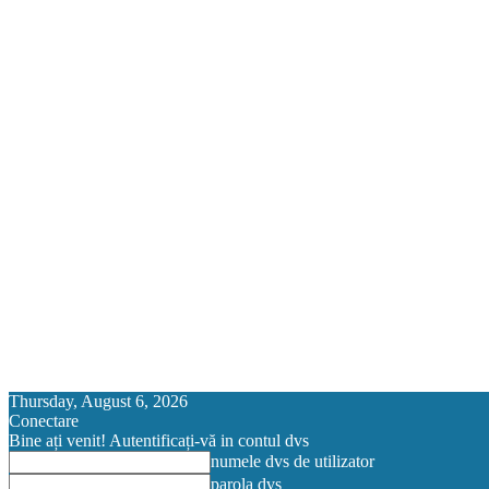
Thursday, August 6, 2026
Conectare
Bine ați venit! Autentificați-vă in contul dvs
numele dvs de utilizator
parola dvs