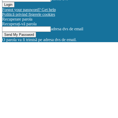
Forgot your password? Get help
Politică privind fișierele cookies
Recuperare parola
Recuperați-vă parola
adresa dvs de email
O parola va fi trimisă pe adresa dvs de email.