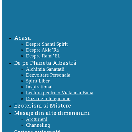
Acasa
Despre Shanti Spirit
Despre Akla’Ra
Despre Rami’EL
De pe Planeta Albastră
Alchimia Sanatatii
Dezvoltare Personala
Spirit Liber
Inspirational
Lectura pentru o Viata mai Buna
Doza de Intelepciune
Ezoterism si Mistere
Mesaje din alte dimensiuni
Arcturieni
Channeling
Scriere automată