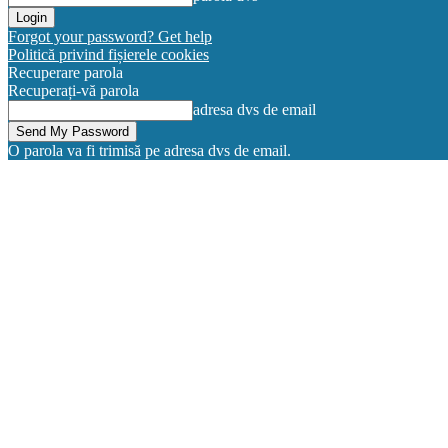
Forgot your password? Get help
Politică privind fișierele cookies
Recuperare parola
Recuperați-vă parola
adresa dvs de email
O parola va fi trimisă pe adresa dvs de email.