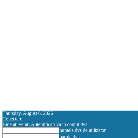
Thursday, August 6, 2026
Conectare
Bine ați venit! Autentificați-vă in contul dvs
numele dvs de utilizator
parola dvs