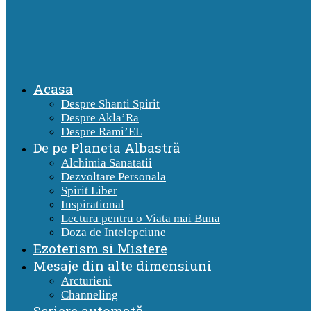
Acasa
Despre Shanti Spirit
Despre Akla’Ra
Despre Rami’EL
De pe Planeta Albastră
Alchimia Sanatatii
Dezvoltare Personala
Spirit Liber
Inspirational
Lectura pentru o Viata mai Buna
Doza de Intelepciune
Ezoterism si Mistere
Mesaje din alte dimensiuni
Arcturieni
Channeling
Scriere automată