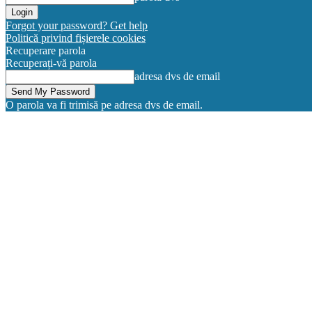
Forgot your password? Get help
Politică privind fișierele cookies
Recuperare parola
Recuperați-vă parola
adresa dvs de email
O parola va fi trimisă pe adresa dvs de email.