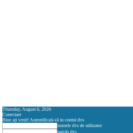
Thursday, August 6, 2026
Conectare
Bine ați venit! Autentificați-vă in contul dvs
numele dvs de utilizator
parola dvs