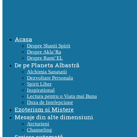
Acasa
Despre Shanti Spirit
Despre Akla’Ra
Despre Rami’EL
De pe Planeta Albastră
Alchimia Sanatatii
Dezvoltare Personala
Spirit Liber
Inspirational
Lectura pentru o Viata mai Buna
Doza de Intelepciune
Ezoterism si Mistere
Mesaje din alte dimensiuni
Arcturieni
Channeling
Scriere automată