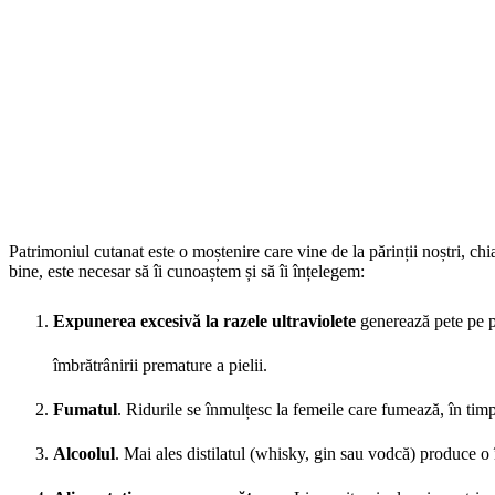
Patrimoniul cutanat este o moștenire care vine de la părinții noștri, chiar
bine, este necesar să îi cunoaștem și să îi înțelegem:
Expunerea excesivă la razele ultraviolete
generează pete pe pi
îmbrătrânirii premature a pielii.
Fumatul
. Ridurile se înmulțesc la femeile care fumează, în tim
Alcoolul
. Mai ales distilatul (whisky, gin sau vodcă) produce o 