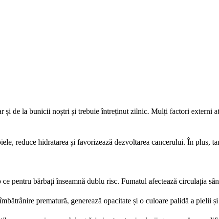
 și de la bunicii noștri și trebuie întreținut zilnic. Mulți factori externi
ele, reduce hidratarea și favorizează dezvoltarea cancerului. În plus, ta
p ce pentru bărbați înseamnă dublu risc. Fumatul afectează circulația sân
îmbătrânire prematură, generează opacitate și o culoare palidă a pielii și